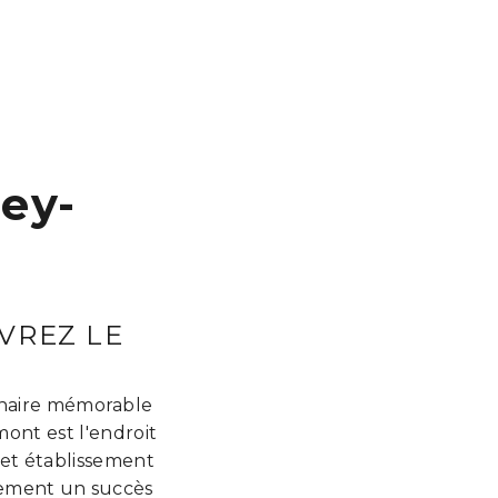
ey-
VREZ LE
inaire mémorable
mont est l'endroit
 cet établissement
nement un succès