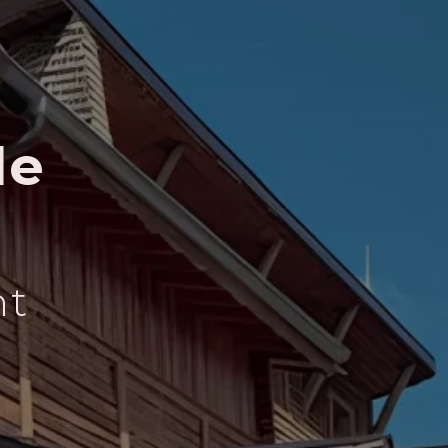
de
e
nt